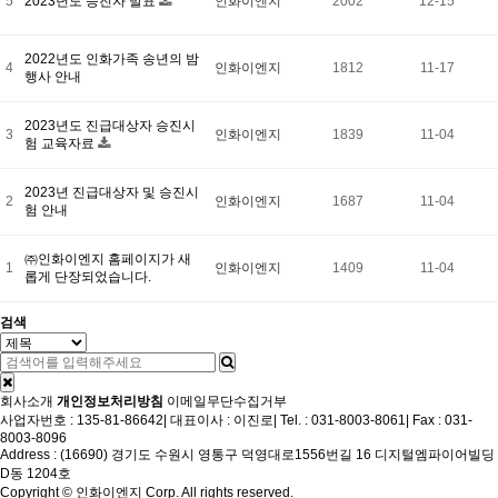
5
2023년도 승진자 발표
인화이엔지
2002
12-15
2022년도 인화가족 송년의 밤
4
인화이엔지
1812
11-17
행사 안내
2023년도 진급대상자 승진시
3
인화이엔지
1839
11-04
험 교육자료
2023년 진급대상자 및 승진시
2
인화이엔지
1687
11-04
험 안내
㈜인화이엔지 홈페이지가 새
1
인화이엔지
1409
11-04
롭게 단장되었습니다.
검색
회사소개
개인정보처리방침
이메일무단수집거부
사업자번호 : 135-81-86642
|
대표이사 : 이진로
|
Tel. : 031-8003-8061
|
Fax : 031-
8003-8096
Address : (16690) 경기도 수원시 영통구 덕영대로1556번길 16 디지털엠파이어빌딩
D동 1204호
Copyright © 인화이엔지 Corp. All rights reserved.